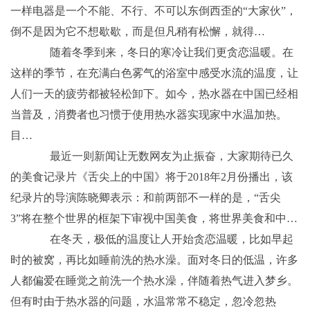
一样电器是一个不能、不行、不可以东倒西歪的“大家伙”，
倒不是因为它不想歇歇，而是但凡稍有松懈，就得…
随着冬季到来，冬日的寒冷让我们更贪恋温暖。在
这样的季节，在充满白色雾气的浴室中感受水流的温度，让
人们一天的疲劳都被轻松卸下。如今，热水器在中国已经相
当普及，消费者也习惯于使用热水器实现家中水温加热。
目…
最近一则新闻让无数网友为止振奋，大家期待已久
的美食记录片《舌尖上的中国》将于2018年2月份播出，该
纪录片的导演陈晓卿表示：和前两部不一样的是，“舌尖
3”将在整个世界的框架下审视中国美食，将世界美食和中…
在冬天，极低的温度让人开始贪恋温暖，比如早起
时的被窝，再比如睡前洗的热水澡。面对冬日的低温，许多
人都偏爱在睡觉之前洗一个热水澡，伴随着热气进入梦乡。
但有时由于热水器的问题，水温常常不稳定，忽冷忽热