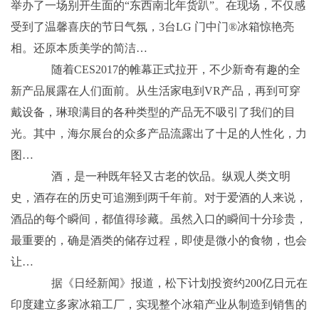
举办了一场别开生面的“东西南北年货趴”。在现场，不仅感
受到了温馨喜庆的节日气氛，3台LG 门中门®冰箱惊艳亮
相。还原本质美学的简洁…
随着CES2017的帷幕正式拉开，不少新奇有趣的全
新产品展露在人们面前。从生活家电到VR产品，再到可穿
戴设备，琳琅满目的各种类型的产品无不吸引了我们的目
光。其中，海尔展台的众多产品流露出了十足的人性化，力
图…
酒，是一种既年轻又古老的饮品。纵观人类文明
史，酒存在的历史可追溯到两千年前。对于爱酒的人来说，
酒品的每个瞬间，都值得珍藏。虽然入口的瞬间十分珍贵，
最重要的，确是酒类的储存过程，即使是微小的食物，也会
让…
据《日经新闻》报道，松下计划投资约200亿日元在
印度建立多家冰箱工厂，实现整个冰箱产业从制造到销售的