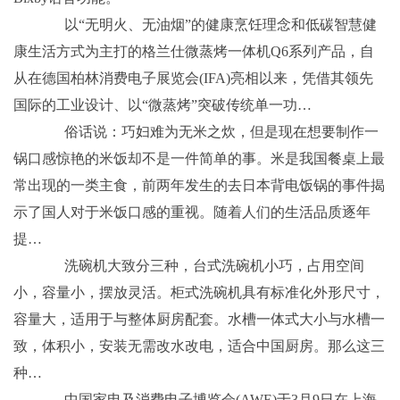
以“无明火、无油烟”的健康烹饪理念和低碳智慧健
康生活方式为主打的格兰仕微蒸烤一体机Q6系列产品，自
从在德国柏林消费电子展览会(IFA)亮相以来，凭借其领先
国际的工业设计、以“微蒸烤”突破传统单一功…
俗话说：巧妇难为无米之炊，但是现在想要制作一
锅口感惊艳的米饭却不是一件简单的事。米是我国餐桌上最
常出现的一类主食，前两年发生的去日本背电饭锅的事件揭
示了国人对于米饭口感的重视。随着人们的生活品质逐年
提…
洗碗机大致分三种，台式洗碗机小巧，占用空间
小，容量小，摆放灵活。柜式洗碗机具有标准化外形尺寸，
容量大，适用于与整体厨房配套。水槽一体式大小与水槽一
致，体积小，安装无需改水改电，适合中国厨房。那么这三
种…
中国家电及消费电子博览会(AWE)于3月9日在上海