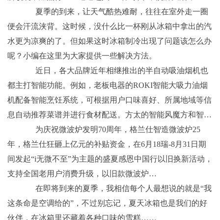
夏季的到来，让天气酷热难耐，往往在室外走一圈
便会汗流浃背。这时候，没什么比一杯刚从冰箱中拿出的汽
水更为凉爽的了。但如果这时冰箱制冷出现了问题该怎么办
呢？小编在这里为大家提供一些解决方法。
近日，各大品牌近年相继推出的半自动吸油烟机也
都主打智能功能。例如，老板电器的ROKI智能大吸力油烟
机配备智能烹饪系统，可根据用户口味喜好、所属地域等信
息自动推荐菜谱并进行食材配送。方太的智能风魔方和智…
为庆祝微波炉发明70周年，格兰仕智造微波炉25
年，格兰仕狂砸上亿元的补贴资金，在6月18瑞-8月31日期
间发起“i无微不至”为主题的盛夏感恩中国行以旧换新活动，
支持全国老用户消费升级，以旧款微波炉…
在即将到来的夏季，我相信每个人最想说的就是“我
这条命是空调给的”，不过别忘记，夏天冰箱也是我们的好
伙伴，在冰箱里还藏着各种口味的雪糕……