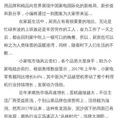
用品牌和精品向世界展现中国家电国际化的新格局、新价值
和新分享，小编将通过一则图集为大家带来远…
在家庭生活中，厨房占有着很重要的地位。无论是
忙碌奔波的上班族还是辛苦劳作的工人，奋力工作了一天之
后，都会回到家中吃上一顿可口的晚餐。所以，厨房也可以
称之为人类味蕾的温暖港湾，同样，随着时下人们生活的不
断…
小家电市场风云变幻，各个品类大显身手，助力小
家电稳步前行。根据奥维数据显示，2017年上半年，小家电
零售额同比增长8.6%，其中新兴产品破壁机带动了整个料理
机行业持续增长，发展动力强劲。
近年来燃热市场高速增长，蛋糕越做越大，不仅主
流厂商受益匪浅，个别山寨品牌也借势而上，活得颇为滋
润。然而2017年以来，这种鱼龙混杂、泥沙俱下的局面已有
所改观，燃热行业正迅速迈入“丛林时代”，洗牌大潮即…