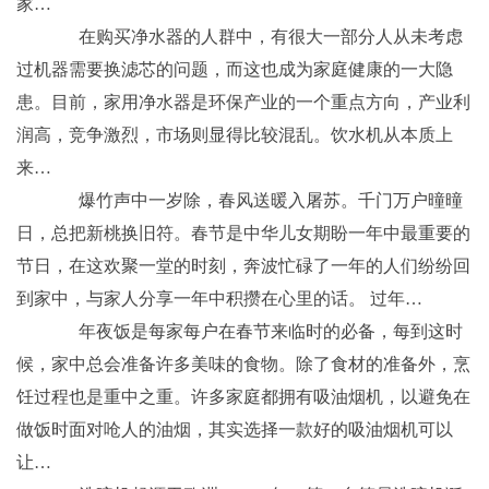
家…
在购买净水器的人群中，有很大一部分人从未考虑
过机器需要换滤芯的问题，而这也成为家庭健康的一大隐
患。目前，家用净水器是环保产业的一个重点方向，产业利
润高，竞争激烈，市场则显得比较混乱。饮水机从本质上
来…
爆竹声中一岁除，春风送暖入屠苏。千门万户曈曈
日，总把新桃换旧符。春节是中华儿女期盼一年中最重要的
节日，在这欢聚一堂的时刻，奔波忙碌了一年的人们纷纷回
到家中，与家人分享一年中积攒在心里的话。 过年…
年夜饭是每家每户在春节来临时的必备，每到这时
候，家中总会准备许多美味的食物。除了食材的准备外，烹
饪过程也是重中之重。许多家庭都拥有吸油烟机，以避免在
做饭时面对呛人的油烟，其实选择一款好的吸油烟机可以
让…