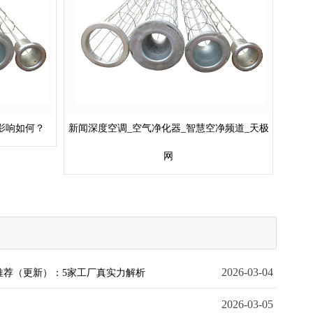
影响如何？
新闻深度空调_空气净化器_智慧空净频道_天极
网
2026-03-04
家推荐（更新）：5家工厂真实力解析
2026-03-05