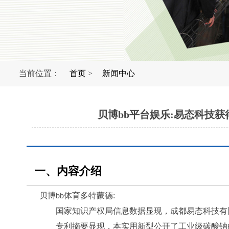
当前位置：
首页
>
新闻中心
贝博bb平台娱乐:易态科技
一、内容介绍
贝博bb体育多特蒙德:
国家知识产权局信息数据显现，成都易态科技有限公司获得
专利摘要显现，本实用新型公开了工业级碳酸钠的