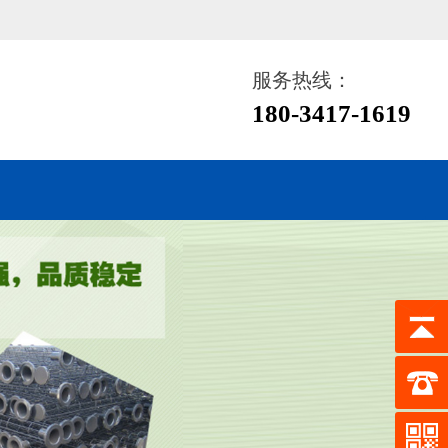
服务热线：
180-3417-1619