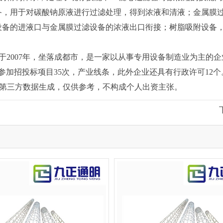
备，用于对碳酸钠原液进行过滤处理，得到浓液和清液；金属膜
设备的进液口与金属膜过滤设备的浓液出口衔接；树脂吸附设备
07年，坐落成都市，是一家以从事专用设备制造业为主的企业。企
参加招投标项目35次，产业线条，此外企业还具有行政许可12个
第三方数据生成，仅供参考，不构成个人出资主张。