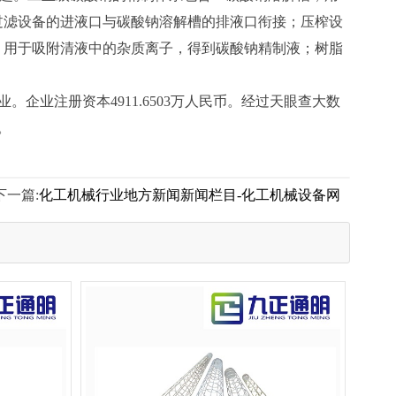
过滤设备的进液口与碳酸钠溶解槽的排液口衔接；压榨设
，用于吸附清液中的杂质离子，得到碳酸钠精制液；树脂
业注册资本4911.6503万人民币。经过天眼查大数
。
下一篇:
化工机械行业地方新闻新闻栏目-化工机械设备网