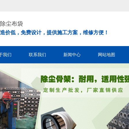
除尘布袋
造价低，免费设计，提供施工方案，维修方便！
于我们
联系我们
新闻中心
网站地图