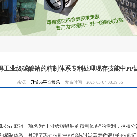
获得工业级碳酸钠的精制体系专利处理现存技能中P
来源：
贝博bb平台娱乐
发布时间：2026-03-04 08:39:56
一项名为“工业级碳酸钠的精制体系”的专利，授权公告号CN 22
精制体系，处理了现存技能中PP滤芯过滤器寿数很短的技能问