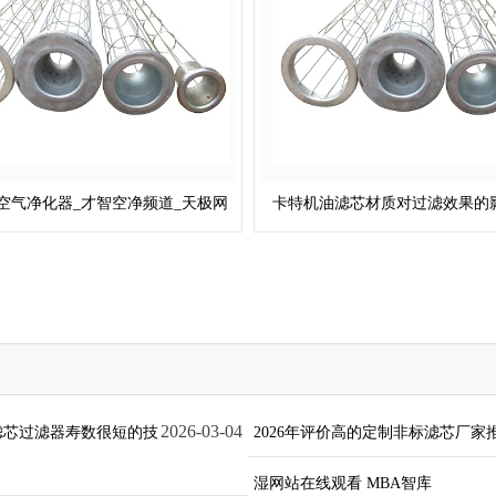
空气净化器_才智空净频道_天极网
卡特机油滤芯材质对过滤效果的
2026-03-04
滤芯过滤器寿数很短的技
2026年评价高的定制非标滤芯厂
湿网站在线观看 MBA智库