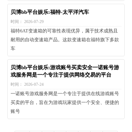
贝博bb平台娱乐:福特-太平洋汽车
时间： 2026-07-29
福特6AT变速箱的可靠性表现优异，属于技术成熟且
耐用的自动变速箱产品。这款变速箱在福特旗下多款
车
贝博bb平台娱乐:游戏账号买卖安全一诺账号游
戏服务网是一个专注于提供网络交易的平台
时间： 2026-07-24
一诺账号游戏服务网是一个专注于提供在线游戏账号
买卖的平台，旨在为游戏玩家提供一个安全、便捷的
账号