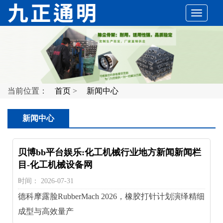
切
换
导
当前位置：
首页
>
新闻中心
航
新闻中心
贝博bb平台娱乐:化工机械行业地方新闻新闻栏
目-化工机械设备网
时间： 2026-07-31
德科摩露脸RubberMach 2026，橡胶打针计划演绎精细
成型与高效量产