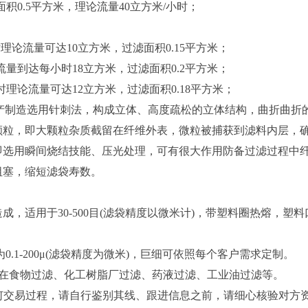
滤面积0.5平方米，理论流量40立方米/小时；
小时理论流量可达10立方米，过滤面积0.15平方米；
理论流量到达每小时18立方米，过滤面积0.2平方米；
小时理论流量可达12立方米，过滤面积0.18平方米；
出产制造选用针刺法，构成立体、高度疏松的立体结构，曲折曲折
颗粒，即大颗粒杂质截留在纤维外表，微粒被捕获到滤料内层，
即选用瞬间烧结技能、压光处理，可有很大作用防备过滤过程中
阻塞，缩短滤袋寿数。
造成，适用于30-500目(滤袋精度以微米计)，带塑料圈热熔，塑
0.1-200μ(滤袋精度为微米)，巨细可依照每个客户需求定制。
食物过滤、化工树脂厂过滤、药液过滤、工业油过滤等。
交易过程，请自行鉴别其线、跟进信息之前，请细心核验对方资