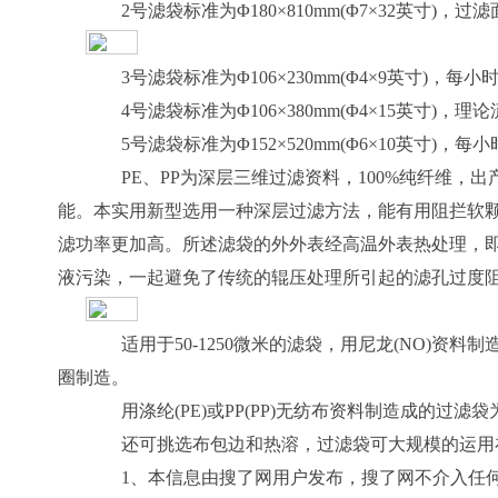
2号滤袋标准为Φ180×810mm(Φ7×32英寸)，过
3号滤袋标准为Φ106×230mm(Φ4×9英寸)，每
4号滤袋标准为Φ106×380mm(Φ4×15英寸)，
5号滤袋标准为Φ152×520mm(Φ6×10英寸)，每
PE、PP为深层三维过滤资料，100%纯纤维，
能。本实用新型选用一种深层过滤方法，能有用阻拦软
滤功率更加高。所述滤袋的外外表经高温外表热处理，
液污染，一起避免了传统的辊压处理所引起的滤孔过度
适用于50-1250微米的滤袋，用尼龙(NO)资料制
圈制造。
用涤纶(PE)或PP(PP)无纺布资料制造成的过滤袋为
还可挑选布包边和热溶，过滤袋可大规模的运用在
1、本信息由搜了网用户发布，搜了网不介入任何