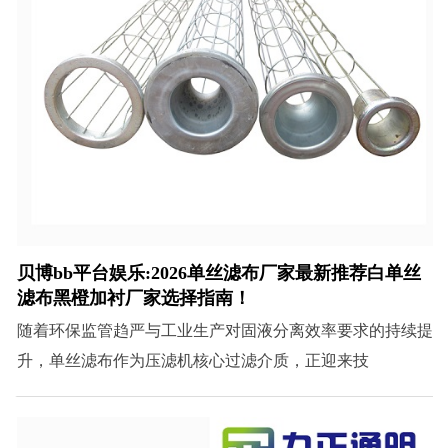
贝博bb平台娱乐:2026单丝滤布厂家最新推荐白单丝
滤布黑橙加衬厂家选择指南！
随着环保监管趋严与工业生产对固液分离效率要求的持续提
升，单丝滤布作为压滤机核心过滤介质，正迎来技