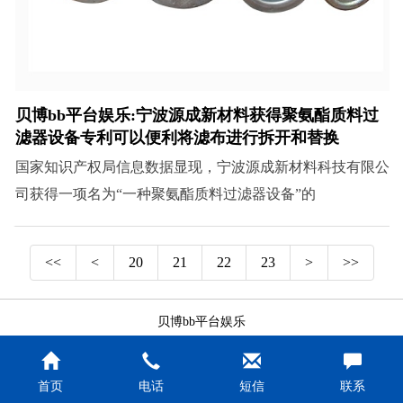
贝博bb平台娱乐:宁波源成新材料获得聚氨酯质料过
滤器设备专利可以便利将滤布进行拆开和替换
国家知识产权局信息数据显现，宁波源成新材料科技有限公
司获得一项名为“一种聚氨酯质料过滤器设备”的
<<
<
20
21
22
23
>
>>
贝博bb平台娱乐
首页
电话
短信
联系