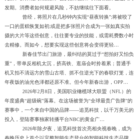
发期。消费者如何规避风险，不妨继续往下面看。
曾经，将照片在几秒钟内实现“昼夜转换”;将被咬了
一口的蛋糕恢复如初;或是把多张照片合成为一张如真实拍
摄的大片等这些创意，往往要专业的技能，或需耗费数小时
去精修。而如今，想要实现这些创意将会变得更轻…
新春佳节出门旅游，最纠结的莫过于“想拍好又怕负
重”，带单反相机太沉，挤高铁、逛庙会时拎着累；普通手
机又拍不清远方的雪山古塔、抓不住逆光下的春联灯笼，连
年夜饭的油光色泽都还原不准。但今年新春出游，OPP…
2026年2月8日，美国职业橄榄球大联盟（NFL）的
年度盛典“超级碗”落幕。在这场被誉为“全球最贵广告牌”的
赛事中，一个来自中国的品牌——追觅科技，以千万美元的
投入，登陆赛事独家转播平台NBC的黄金广…
2026年除夕夜，追觅科技首次亮相央视春晚，成为
春晚历史上首个以完整智能生态登台的智能科技生态品牌。