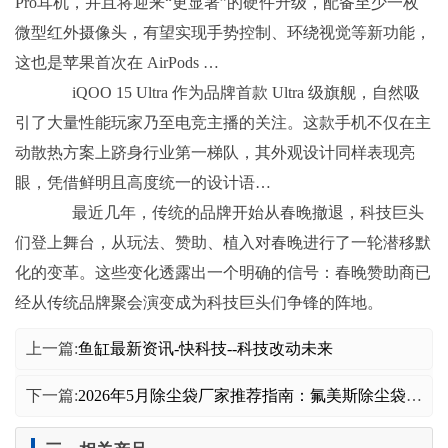
Pro耳机，并且将迎来“更显著”的硬件升级，配备至少一枚
微型红外摄像头，有望实现手势控制、环绕视觉等新功能，
这也是苹果首次在 AirPods …
iQOO 15 Ultra 作为品牌首款 Ultra 级旗舰，自然吸
引了大量性能玩家乃至电竞主播的关注。这款手机不仅在主
动散热方案上跻身行业第一梯队，其外观设计同样表现亮
眼，凭借鲜明且高度统一的设计语…
最近几年，传统的品牌开始从春晚撤退，科技巨头
们登上舞台，从玩法、赞助、植入对春晚进行了一轮潜移默
化的变革。这些变化透露出一个明确的信号：春晚赞助商已
经从传统品牌聚会演变成为科技巨头们争锋的阵地。
上一篇:
鱼缸最新资讯-快科技--科技改动未来
下一篇:
2026年5月除尘袋厂家推荐指南：氟美斯除尘袋三防亚克力集尘器公司优选！