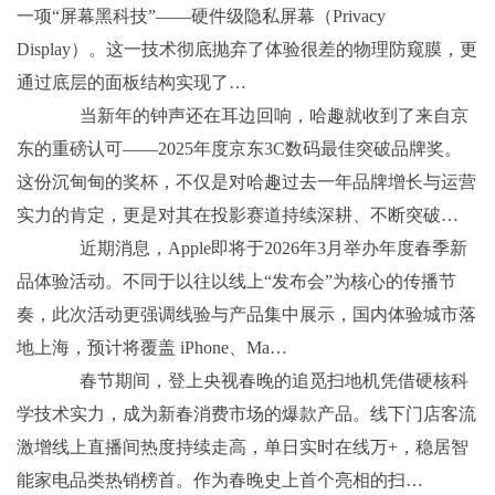
一项“屏幕黑科技”——硬件级隐私屏幕（Privacy
Display）。这一技术彻底抛弃了体验很差的物理防窥膜，更
通过底层的面板结构实现了…
当新年的钟声还在耳边回响，哈趣就收到了来自京
东的重磅认可——2025年度京东3C数码最佳突破品牌奖。
这份沉甸甸的奖杯，不仅是对哈趣过去一年品牌增长与运营
实力的肯定，更是对其在投影赛道持续深耕、不断突破…
近期消息，Apple即将于2026年3月举办年度春季新
品体验活动。不同于以往以线上“发布会”为核心的传播节
奏，此次活动更强调线验与产品集中展示，国内体验城市落
地上海，预计将覆盖 iPhone、Ma…
春节期间，登上央视春晚的追觅扫地机凭借硬核科
学技术实力，成为新春消费市场的爆款产品。线下门店客流
激增线上直播间热度持续走高，单日实时在线万+，稳居智
能家电品类热销榜首。作为春晚史上首个亮相的扫…