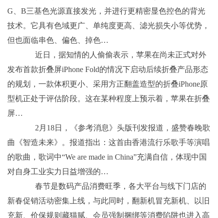
G、B三基色光源直接发光，并进行更精密显色控色的背光
技术。它具有色域更广、单纯度更高、滤光损失小等优势，
但也面临串色、偏色、掉色…
近日，据知情的人偷偷表示，苹果在尚未正式对外
发布首款折叠屏iPhone Fold的情况下启动后续折叠产品形态
的规划，一款体积更小、采用方正翻盖造型的折叠iPhone原
型机正处于评估阶段。这在某种程度上预示着，苹果在折叠
屏…
2月18日，《参考消息》头版刊发报道，盛赞春晚歌
曲《智造未来》。报道指出：这首由香港流行乐歌手等演唱
的歌曲，歌词中“We are made in China”充满自信，体现中国
对自身工业实力日益增强的…
春节是数码产品消费旺季，各大平台与线下门店的
新春促销活动密集上线，与此同时，翻新机冒充新机、以旧
充新、价保规则藏猫腻、会员强制捆绑等消费陷阱也进入高