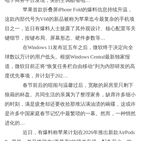
电子商务平台发现，美的空调酷省电…
苹果首款折叠屏iPhone Fold的爆料信息持续升温，
这款内部代号为V68的新品被称为苹果迄今最复杂的手机项
目之一，近日有爆料人士披露了其外观设计、核心配置等关
键细节，按键布局、屏幕形态、硬件参数等…
在Windows 11发布近五年之后，微软终于决定向全
球数以万计的用户低头。根据Windows Central最新独家报
道，微软目前正将“恢复任务栏自由移动”列为内部研发的高
度优先事项，并计划于202…
春节前后的喧闹与温馨过后，宽敞的厨房里只剩下
狼藉的杯盘。共同生活的亲属为了整理家务，缺席许多细小
的时刻，满是疲惫却还要收拾那堆沾满油渍的碗碟，这或许
是许多中国家庭春节记忆中最繁琐的一幕。然而，一种悄然
进化的…
近日，有爆料称苹果计划在2026年推出新款AirPods