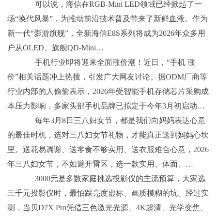
可以说，海信在RGB-Mini LED领域已经掀起了一
场“换代风暴”，为推动前沿技术普及带来了新鲜血液。作为
新一代“影游旗舰”，全新海信E8S系列将成为2026年众多用
户从OLED、旗舰QD-Mini…
手机行业即将迎来全面涨价潮！近日，“手机 涨
价”相关话题冲上热搜，引发广大网友讨论。据ODM厂商等
行业内部的人偷偷表示，2026年受智能手机存储芯片采购成
本压力影响，多家头部手机品牌已拟定于今年3月初启动…
每年3月8日三八妇女节，都是我们向妈妈表达心意
的最佳时机，选对三八妇女节礼物，才能真正送到妈妈心坎
里。送花易凋谢、送零食不够实用、送衣服难合心意，2026
年三八妇女节，不如避开雷区，选一款实用、体面、…
3000元是多数家庭挑选投影仪的主流预算，大家选
三千元投影仪时，最怕踩亮度虚标、画质模糊的坑。经过实
测，当贝D7X Pro凭借三色激光光源、4K超清、光学变焦、